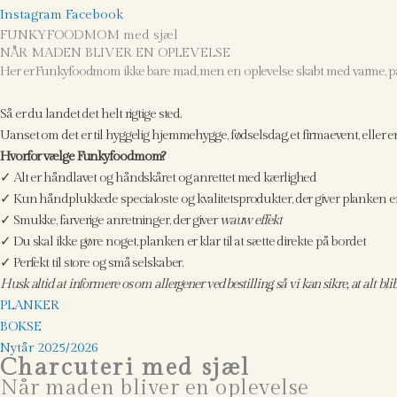
Instagram
Facebook
FUNKYFOODMOM med sjæl
NÅR MADEN BLIVER EN OPLEVELSE
Her er Funkyfoodmom ikke bare mad, men en oplevelse skabt med varme, p
Så er du landet det helt rigtige sted.
Uanset om det er til hyggelig hjemmehygge, fødselsdag, et firmaevent, eller e
Hvorfor vælge Funkyfoodmom?
✓ Alt er
håndlavet og håndskåret
og anrettet med kærlighed
✓ Kun
håndplukkede specialoste
og kvalitetsprodukter, der giver planken
✓ Smukke, farverige anretninger, der giver
wauw effekt
✓ Du skal
ikke gøre noget,
planken er klar til at sætte direkte på bordet
✓ Perfekt til store og små selskaber.
Husk altid at informere os om allergener ved bestilling, så vi kan sikre, at alt bl
PLANKER
BOKSE
Nytår 2025/2026
Charcuteri med sjæl
Når maden bliver en oplevelse