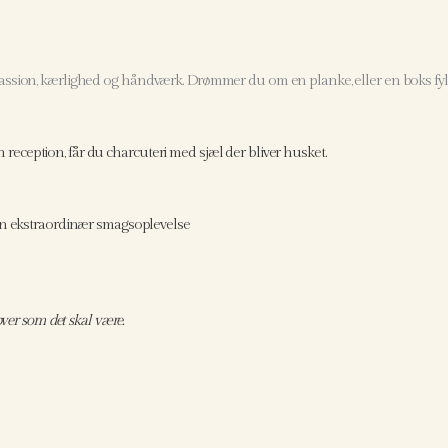
assion, kærlighed og håndværk.
Drømmer du om en planke, eller en boks fy
n reception, får du charcuteri med sjæl der bliver husket.
 en ekstraordinær smagsoplevelse
ibver som det skal være.