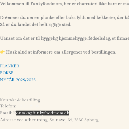
Velkommen til Funkyfoodmom, her er
charcuteri ikke bare er m
Drømmer du om en planke eller boks fyldt med lækkerier, der 
Så er du landet det helt rigtige sted.
Uanset om det er til hyggelig hjemmehygge, fødselsdag, et firmaev
Husk altid at informere om allergener ved bestillingen.
PLANKER
BOKSE
NYTÅR 2025/2026
Kontakt & Bestilling
Telefon:
50 29 29 35
Email:
K
ontakt@funkyfoodmom.dk
Adresse ved afhentning:
Solnavej 65, 2860 Søborg